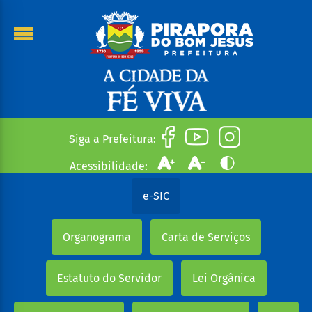
Siga a Prefeitura:
Acessibilidade:
e-SIC
Organograma
Carta de Serviços
Estatuto do Servidor
Lei Orgânica