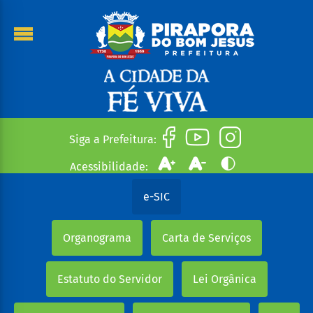
Siga a Prefeitura:
Acessibilidade:
e-SIC
Organograma
Carta de Serviços
Estatuto do Servidor
Lei Orgânica