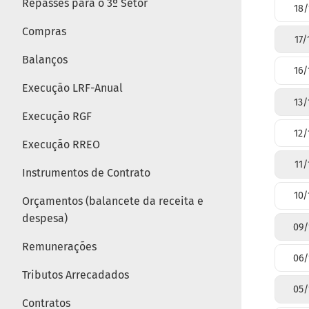
Repasses para o 3º Setor
18/
Compras
17/
Balanços
16/
Execução LRF-Anual
13/
Execução RGF
12/
Execução RREO
11/
Instrumentos de Contrato
10/
Orçamentos (balancete da receita e
despesa)
09/
Remunerações
06/
Tributos Arrecadados
05/
Contratos