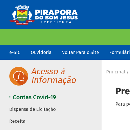
e-SIC
Ouvidoria
Voltar Para o Site
Formulár
Principal /
Pre
Contas Covid-19
Para p
Dispensa de Licitação
Receita