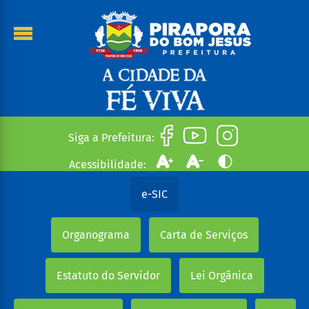
Siga a Prefeitura:
Acessibilidade:
e-SIC
Organograma
Carta de Serviços
Estatuto do Servidor
Lei Orgânica