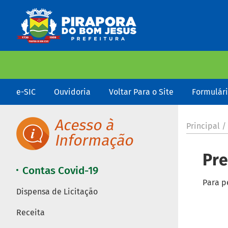
e-SIC
Ouvidoria
Voltar Para o Site
Formulár
Principal /
Pre
Contas Covid-19
Para p
Dispensa de Licitação
Receita