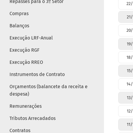
Repasses para o 3º Setor
22/
Compras
21/
Balanços
20/
Execução LRF-Anual
19/
Execução RGF
18/
Execução RREO
15/
Instrumentos de Contrato
14/
Orçamentos (balancete da receita e
despesa)
13/
Remunerações
12/
Tributos Arrecadados
11/
Contratos