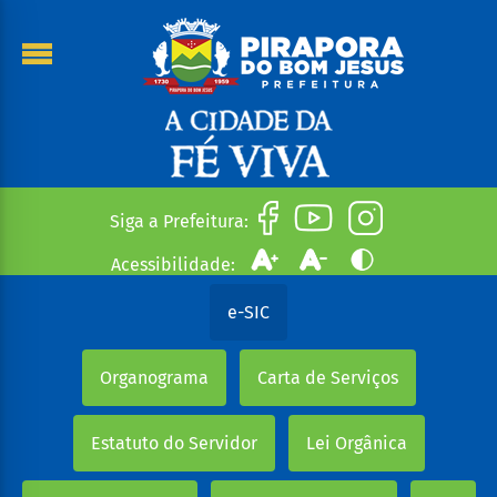
Siga a Prefeitura:
Acessibilidade:
e-SIC
Organograma
Carta de Serviços
Estatuto do Servidor
Lei Orgânica